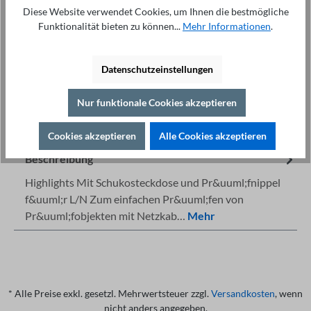
In den Warenkorb
Diese Website verwendet Cookies, um Ihnen die bestmögliche
Funktionalität bieten zu können...
Mehr Informationen
.
Datenschutzeinstellungen
Nur funktionale Cookies akzeptieren
Fachberatung unter
Drucken
+49 421 277 9999
Details
Cookies akzeptieren
Alle Cookies akzeptieren
Beschreibung
Highlights Mit Schukosteckdose und Pr&uuml;fnippel
f&uuml;r L/N Zum einfachen Pr&uuml;fen von
Pr&uuml;fobjekten mit Netzkab…
Mehr
* Alle Preise exkl. gesetzl. Mehrwertsteuer zzgl.
Versandkosten
, wenn
nicht anders angegeben.