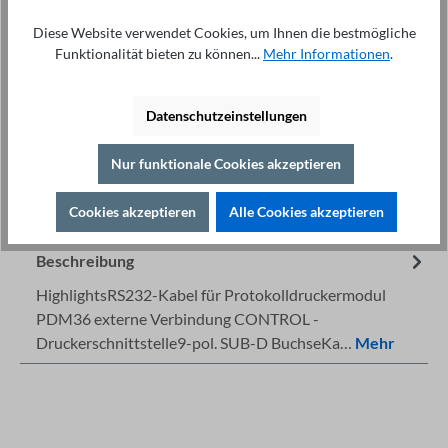
Anzahl
Diese Website verwendet Cookies, um Ihnen die bestmögliche
In den Warenkorb
Funktionalität bieten zu können...
Mehr Informationen
.
Datenschutzeinstellungen
Nur funktionale Cookies akzeptieren
Fachberatung unter
Drucken
+49 421 277 9999
Cookies akzeptieren
Alle Cookies akzeptieren
Details
Beschreibung
HighlightsRS232-Kabel für Protokolldruckermodul
PDM36 externe Verbindung CONTROL -
Druckerschnittstelle9-pol. SUB-D BuchseKa…
Mehr