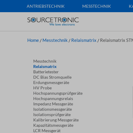
ANTRIEBSTECHNIK
MESSTECHNIK
K
Home
/
Messtechnik
/
Relaismatrix
/
Relaismatrix STM
Messtechnik
Relaismatrix
Batterietester
DC Bias Stromquelle
Erdungsmessgeräte
HV Probe
Hochspannungsprüfgeräte
Hochspannungsrelais
Impedanz Messgeräte
Isolationsmessgeräte
Isolationsprüfgeräte
Kalibrierung Messgeräte
Kapazitätsmessgeräte
LCR Messgerät