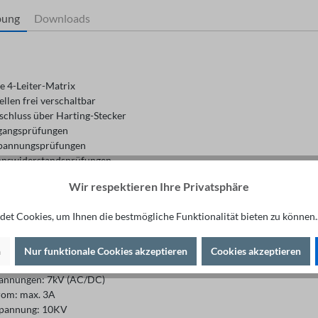
bung
Downloads
e 4-Leiter-Matrix
llen frei verschaltbar
schluss über Harting-Stecker
gangsprüfungen
pannungsprüfungen
ionswiderstandsprüfungen
annungsprüfungen
Wir respektieren Ihre Privatsphäre
r Induktivitätsprüfung
er Widerstandsprüfung
et Cookies, um Ihnen die bestmögliche Funktionalität bieten zu können.
er Kapazitätsprüfung
e Daten
n
Nur funktionale Cookies akzeptieren
Cookies akzeptieren
sign-Gehäuse
annungen: 7kV (AC/DC)
rom: max. 3A
pannung: 10KV