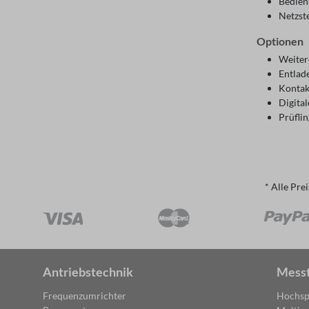
Bedien
Netzst
Optionen
Weitere
Entlad
Kontak
Digita
Prüfli
* Alle Pre
Antriebstechnik
Mess
Frequenzumrichter
Hochsp