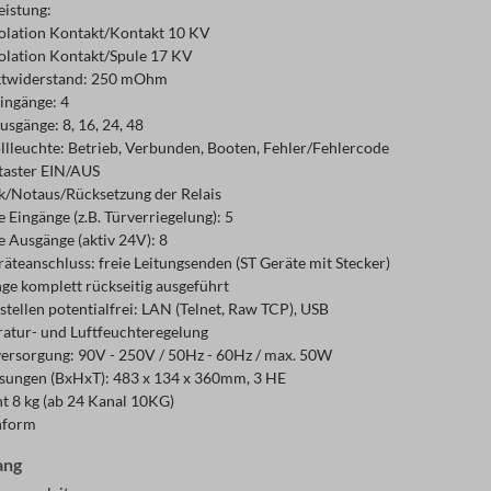
eistung:
solation Kontakt/Kontakt 10 KV
solation Kontakt/Spule 17 KV
twiderstand: 250 mOhm
eingänge: 4
usgänge: 8, 16, 24, 48
llleuchte: Betrieb, Verbunden, Booten, Fehler/Fehlercode
taster EIN/AUS
ok/Notaus/Rücksetzung der Relais
e Eingänge (z.B. Türverriegelung): 5
e Ausgänge (aktiv 24V): 8
äteanschluss: freie Leitungsenden (ST Geräte mit Stecker)
ge komplett rückseitig ausgeführt
stellen potentialfrei: LAN (Telnet, Raw TCP), USB
atur- und Luftfeuchteregelung
ersorgung: 90V - 250V / 50Hz - 60Hz / max. 50W
ungen (BxHxT): 483 x 134 x 360mm, 3 HE
t 8 kg (ab 24 Kanal 10KG)
nform
ang