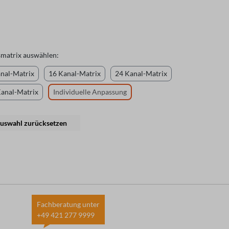
smatrix auswählen:
nal-Matrix
16 Kanal-Matrix
24 Kanal-Matrix
Kanal-Matrix
Individuelle Anpassung
uswahl zurücksetzen
Fachberatung unter
+49 421 277 9999