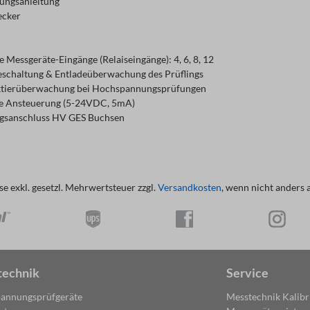
ungsanleitung
ecker
 Messgeräte-Eingänge (Relaiseingänge): 4, 6, 8, 12
eschaltung & Entladeüberwachung des Prüflings
tierüberwachung bei Hochspannungsprüfungen
le Ansteuerung (5-24VDC, 5mA)
ngsanschluss HV GES Buchsen
ise exkl. gesetzl. Mehrwertsteuer zzgl.
Versandkosten
, wenn nicht anders 
technik
Service
annungsprüfgeräte
Messtechnik Kalibr