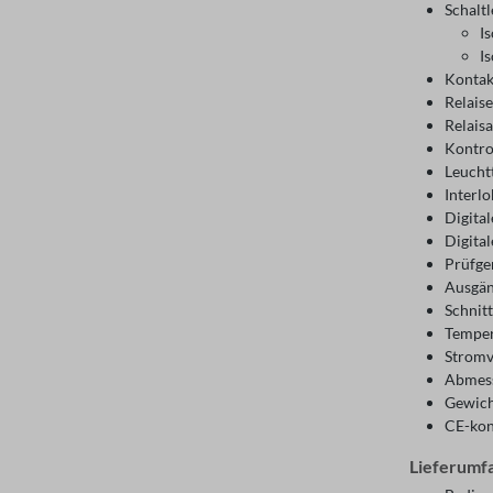
Schaltl
I
I
Kontak
Relais
Relaisa
Kontro
Leucht
Interl
Digital
Digital
Prüfger
Ausgän
Schnitt
Temper
Stromv
Abmess
Gewich
CE-ko
Lieferumf