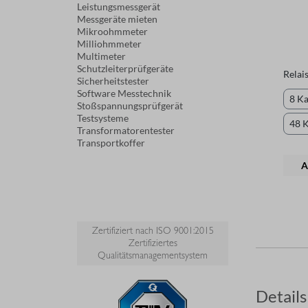
Leistungsmessgerät
Messgeräte mieten
Mikroohmmeter
Milliohmmeter
Multimeter
Schutzleiterprüfgeräte
Relai
Sicherheitstester
Software Messtechnik
8 Ka
Stoßspannungsprüfgerät
Testsysteme
48 
Transformatorentester
Transportkoffer
A
Zertifiziert nach ISO 9001:2015
Zertifiziertes
Qualitätsmanagementsystem
Details