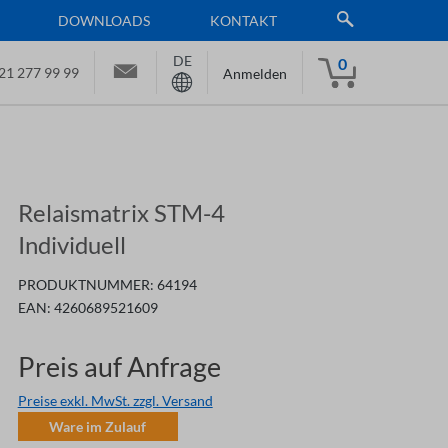
DOWNLOADS
KONTAKT
DE
0
21 277 99 99
Anmelden
Relaismatrix STM-4
Individuell
PRODUKTNUMMER:
64194
EAN:
4260689521609
Preis auf Anfrage
Preise exkl. MwSt. zzgl. Versand
Ware im Zulauf