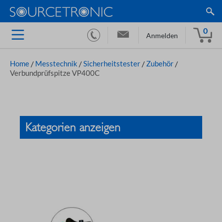
0
Anmelden
Home
/
Messtechnik
/
Sicherheitstester
/
Zubehör
/
Verbundprüfspitze VP400C
Kategorien anzeigen