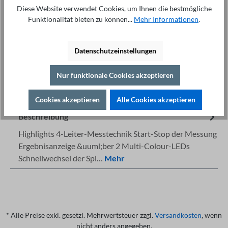
In den Warenkorb
Diese Website verwendet Cookies, um Ihnen die bestmögliche
Funktionalität bieten zu können...
Mehr Informationen
.
Datenschutzeinstellungen
Nur funktionale Cookies akzeptieren
Fachberatung unter
Drucken
+49 421 277 9999
Details
Cookies akzeptieren
Alle Cookies akzeptieren
Beschreibung
Highlights 4-Leiter-Messtechnik Start-Stop der Messung
Ergebnisanzeige &uuml;ber 2 Multi-Colour-LEDs
Schnellwechsel der Spi…
Mehr
* Alle Preise exkl. gesetzl. Mehrwertsteuer zzgl.
Versandkosten
, wenn
nicht anders angegeben.