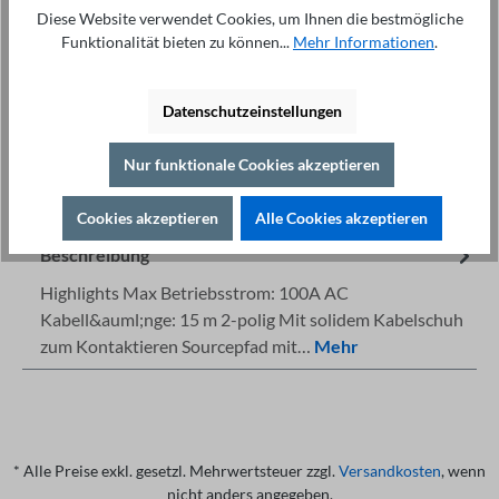
In den Warenkorb
Diese Website verwendet Cookies, um Ihnen die bestmögliche
Funktionalität bieten zu können...
Mehr Informationen
.
Datenschutzeinstellungen
Nur funktionale Cookies akzeptieren
Fachberatung unter
Drucken
+49 421 277 9999
Details
Cookies akzeptieren
Alle Cookies akzeptieren
Beschreibung
Highlights Max Betriebsstrom: 100A AC
Kabell&auml;nge: 15 m 2-polig Mit solidem Kabelschuh
zum Kontaktieren Sourcepfad mit…
Mehr
* Alle Preise exkl. gesetzl. Mehrwertsteuer zzgl.
Versandkosten
, wenn
nicht anders angegeben.