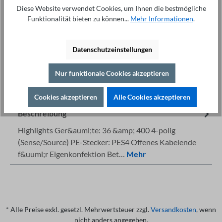
In den Warenkorb
Diese Website verwendet Cookies, um Ihnen die bestmögliche
Funktionalität bieten zu können...
Mehr Informationen
.
Datenschutzeinstellungen
Nur funktionale Cookies akzeptieren
Fachberatung unter
Drucken
+49 421 277 9999
Details
Cookies akzeptieren
Alle Cookies akzeptieren
Beschreibung
Highlights Ger&auml;te: 36 &amp; 400 4-polig
(Sense/Source) PE-Stecker: PES4 Offenes Kabelende
f&uuml;r Eigenkonfektion Bet…
Mehr
* Alle Preise exkl. gesetzl. Mehrwertsteuer zzgl.
Versandkosten
, wenn
nicht anders angegeben.