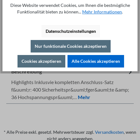
In den Warenkorb
Diese Website verwendet Cookies, um Ihnen die bestmögliche
Funktionalität bieten zu können...
Mehr Informationen
.
Datenschutzeinstellungen
Nur funktionale Cookies akzeptieren
Fachberatung unter
Drucken
+49 421 277 9999
Details
Cookies akzeptieren
Alle Cookies akzeptieren
Beschreibung
Highlights Inklusvie kompletten Anschluss-Satz
f&uuml;r: 400 Sicherheitspr&uuml;fger&auml;te &amp;
36 Hochspannungspr&uuml;…
Mehr
* Alle Preise exkl. gesetzl. Mehrwertsteuer zzgl.
Versandkosten
, wenn
nicht anders angegeben.