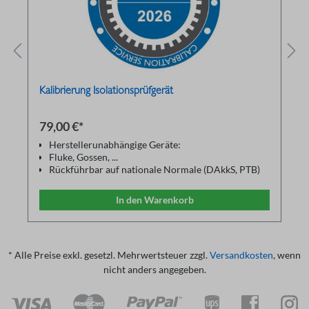
Kalibrierung Isolationsprüfgerät
79,00 €*
Herstellerunabhängige Geräte:
Fluke, Gossen, ...
Rückführbar auf nationale Normale (DAkkS, PTB)
Reparatur und Justage auf Anfrage
Kalibrierzertifikat in Anlehnung an ISO17025
In den Warenkorb
Gerätereinigung
* Alle Preise exkl. gesetzl. Mehrwertsteuer zzgl.
Versandkosten
, wenn
nicht anders angegeben.