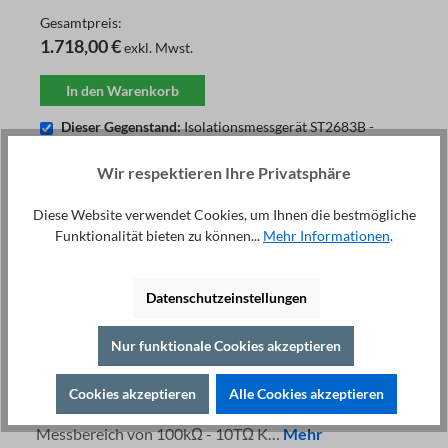
Gesamtpreis:
1.718,00 €
exkl. Mwst.
In den Warenkorb
Dieser Gegenstand:
Isolationsmessgerät ST2683B -
1.350,00 €
ST®METER 3.0 Messgeräte Software
289,00 €
Wir respektieren Ihre Privatsphäre
Kalibrierung Isolationsprüfgerät
79,00 €
Diese Website verwendet Cookies, um Ihnen die bestmögliche
Funktionalität bieten zu können...
Mehr Informationen
.
Fachberatung unter
Drucken
+49 421 277 9999
Datenschutzeinstellungen
Details
Nur funktionale Cookies akzeptieren
Beschreibung
Highlights Programmierbare Spannung: 1V - 500V
Cookies akzeptieren
Alle Cookies akzeptieren
Komfortables 4,3" TFT LCD-Farb-Display Großer
Messbereich von 100kΩ - 10TΩ K…
Mehr