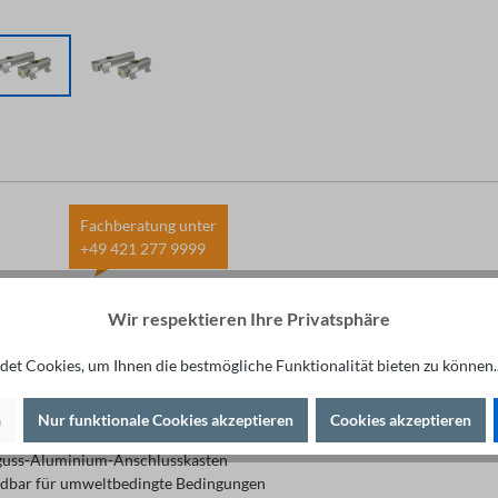
Fachberatung unter
+49 421 277 9999
bung
Technische Daten
Wir respektieren Ihre Privatsphäre
et Cookies, um Ihnen die bestmögliche Funktionalität bieten zu können.
gerer Temperaturanstieg
n
Nur funktionale Cookies akzeptieren
Cookies akzeptieren
auter Temperaturregelschalter
uss-Aluminium-Anschlusskasten
bar für umweltbedingte Bedingungen