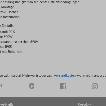
npassungsfähigkeit an schlechte Betriebsbedingungen
e Montage
tes Aussehen
e Installation
 Details:
tand: 20 Ω
ng: 500W
bsspannungsbereich: 690V
se: IP55
t mit Sicherheit
ise exkl. gesetzl. Mehrwertsteuer zzgl.
Versandkosten
, wenn nicht anders 
technik
Service