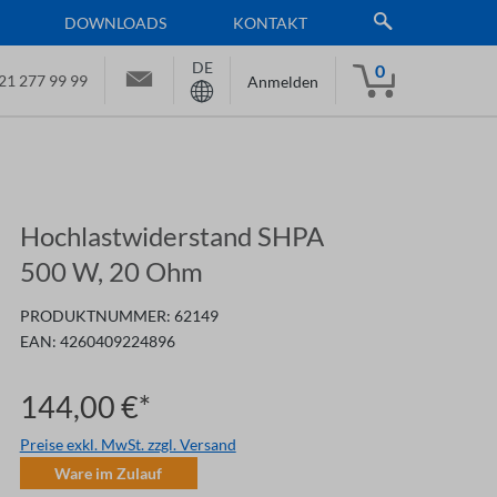
DOWNLOADS
KONTAKT
DE
0
21 277 99 99
Anmelden
Hochlastwiderstand SHPA
500 W, 20 Ohm
PRODUKTNUMMER:
62149
EAN:
4260409224896
144,00 €*
Preise exkl. MwSt. zzgl. Versand
Ware im Zulauf