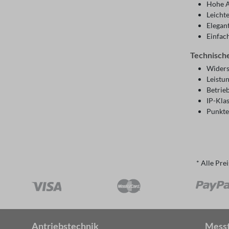
Hohe A
Leicht
Elegan
Einfach
Technische
Widers
Leistu
Betrie
IP-Klas
Punkte
* Alle Pre
Antriebstechnik
Mess