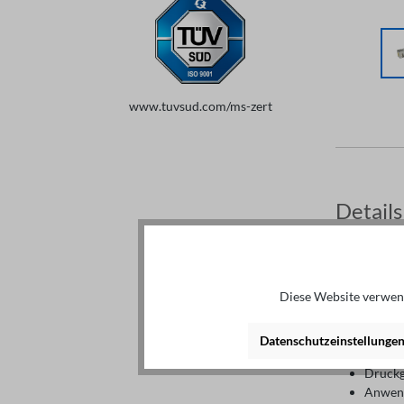
www.tuvsud.com/ms-zert
Details
Beschrei
Diese Website verwend
Highlights
Niedri
Datenschutzeinstellunge
Eingeb
Druckg
Anwend