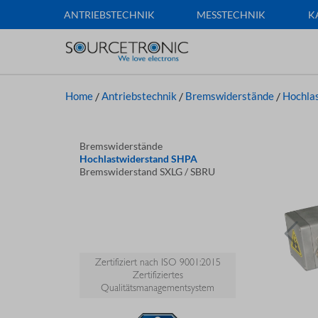
ANTRIEBSTECHNIK
MESSTECHNIK
K
Home
/
Antriebstechnik
/
Bremswiderstände
/
Hochla
Bremswiderstände
Hochlastwiderstand SHPA
Bremswiderstand SXLG / SBRU
Zertifiziert nach ISO 9001:2015
Zertifiziertes
Qualitätsmanagementsystem