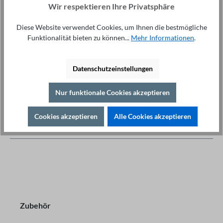
Wir respektieren Ihre Privatsphäre
Fragen & Tipps
Drucken
Diese Website verwendet Cookies, um Ihnen die bestmögliche
Details
Funktionalität bieten zu können...
Mehr Informationen
.
Beschreibung
Highlights Leistung: 93 kW Eingangsstrom: 151.8 A
Datenschutzeinstellungen
Ausgangsstrom: 147.0 A Eingangsfrequenzbereich: 50Hz
/ 60Hz (± 5%) Spann…
Mehr
Nur funktionale Cookies akzeptieren
Downloads
Cookies akzeptieren
Alle Cookies akzeptieren
Zubehör
Zubehör