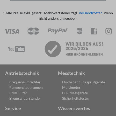
Drehzahl einstellbar über virtuelles Potentiometer
Verständliche Parameterbeschreibungen
* Alle Preise exkl. gesetzl. Mehrwertsteuer zzgl.
Versandkosten
, wenn
Detaillierte Alarm-/Störungsbeschreibungen und
Gegenmaßnahmen
nicht anders angegeben.
Kompatibilität: Android
Antriebstechnik
Messtechnik
Frequenzumrichter
Hochspannungsprüfgeräte
Pumpensteuerungen
Multimeter
EMV-Filter
LCR Messgeräte
Bremswiderstände
Sicherheitstester
Service
Wissenswertes