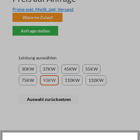
Preise exkl. MwSt. zzgl. Versand
Ware im Zulauf
Anfrage stellen
Leistung auswählen
30KW
37KW
45KW
55KW
75KW
93KW
110KW
132KW
Auswahl zurücksetzen