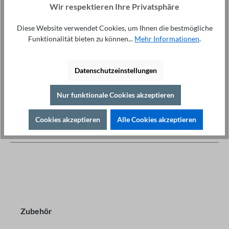
Wir respektieren Ihre Privatsphäre
Fragen & Tipps
Drucken
Diese Website verwendet Cookies, um Ihnen die bestmögliche
Details
Funktionalität bieten zu können...
Mehr Informationen
.
Beschreibung
Highlights Leistung: 110KW Eingangsstrom: 130 A
Datenschutzeinstellungen
Ausgangsstrom: 125 A Eingangsfrequenzbereich: 50Hz /
60Hz ( ± 5%) Spannung…
Mehr
Nur funktionale Cookies akzeptieren
Downloads
Cookies akzeptieren
Alle Cookies akzeptieren
Zubehör
Zubehör