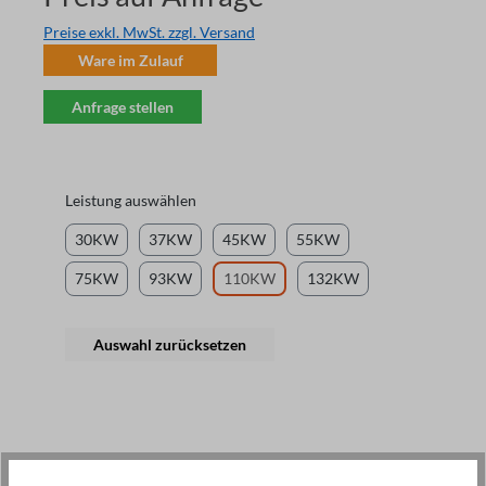
Preise exkl. MwSt. zzgl. Versand
Ware im Zulauf
Anfrage stellen
Leistung auswählen
30KW
37KW
45KW
55KW
75KW
93KW
110KW
132KW
Auswahl zurücksetzen