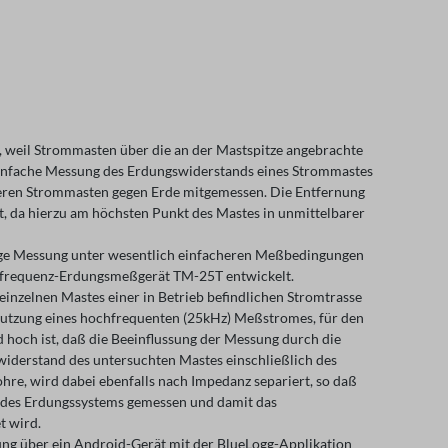
, weil Strommasten über die an der Mastspitze angebrachte
einfache Messung des Erdungswiderstands eines Strommastes
nderen Strommasten gegen Erde mitgemessen. Die Entfernung
st, da hierzu am höchsten Punkt des Mastes in unmittelbarer
htige Messung unter wesentlich einfacheren Meßbedingungen
hfrequenz-Erdungsmeßgerät TM-25T entwickelt.
einzelnen Mastes einer in Betrieb befindlichen Stromtrasse
 Nutzung eines hochfrequenten (25kHz) Meßstromes, für den
 hoch ist, daß die Beeinflussung der Messung durch die
iderstand des untersuchten Mastes einschließlich des
hre, wird dabei ebenfalls nach Impedanz separiert, so daß
 des Erdungssystems gemessen und damit das
t wird.
ung über ein Android-Gerät mit der BlueLogg-Applikation