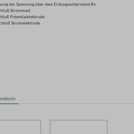
sung der Spannung über dem Erdungswiderstand Rv
chluß Strommast
chluß Potentialelektrode
chluß Stromelektrode
products