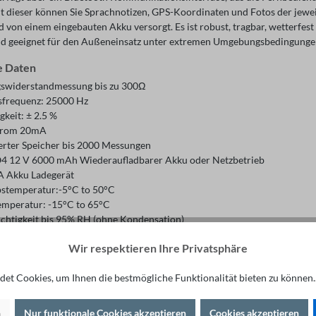
Mit dieser können Sie Sprachnotizen, GPS-Koordinaten und Fotos der je
von einem eingebauten Akku versorgt. Es ist robust, tragbar, wetterfes
d geeignet für den Außeneinsatz unter extremen Umgebungsbedingunge
e Daten
swiderstandmessung bis zu 300Ω
sfrequenz: 25000 Hz
keit: ± 2.5 %
trom 20mA
ierter Speicher bis 2000 Messungen
4 12 V 6000 mAh Wiederaufladbarer Akku oder Netzbetrieb
A Akku Ladegerät
bstemperatur:-5°C to 50°C
emperatur: -15°C to 65°C
uchtigkeit bis 95% RH (ohne Kondensation)
t: 4,5 kg
Wir respektieren Ihre Privatsphäre
340 x 295 x 152 mm
umerisches Display (LCD)
et Cookies, um Ihnen die bestmögliche Funktionalität bieten zu können.
ang
cm Stahlkernstäbe mit Kupferbeschichtung
n
Nur funktionale Cookies akzeptieren
Cookies akzeptieren