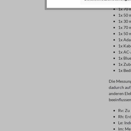
1x Stab
1x 70 
1x 50 
1x 30 
1x 70 
1x 50 
1x Ada
1x Kab
1x AC-
1x Blu
1x Zub
1x Bed
Die Messung
dadurch auf
anderen Elek
beeinflusse
Rv: Zu
Rh: Er
Le: In
Im: Me