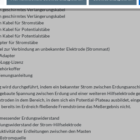
ausziehhilfe
m geschirmtes Verlängerungskabel
m geschirmtes Verlängerungskabel
m Kabel für Stromstäbe
m Kabel für Potentialstäbe
m Kabel für Potentialstäbe
pter für Stromstäbe
el zur Verbindung an unbekannter Elektrode (Strommast)
Adapter
eLogg-Lizenz
ehörkoffer
ienungsanleitung
 wird durchgeführt, indem ein bekannter Strom zwischen Erdungsanschlu
gebaute Spannung zwischen Erdung und einer weiteren Hilfselektrode gem
troden in dem Bereich, in dem sich ein Potential-Plateau ausbildet, ein
n bereits im Erdreich fließende Fremdströme das Meßergebnis nicht.
 messender Erdungswiderstand
dungswiderstand der Strom-Hilfselektrode
duktivität der Erdleitungen zwischen den Masten
ßstromquelle