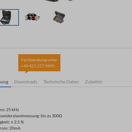
Fachberatung unter
+49 421 277 9999
bung
Downloads
Technische Daten
Zubehör
nz: 25 kHz
swiderstandmessung: bis zu 300Ω
keit: ± 2.5 %
trom: 20mA