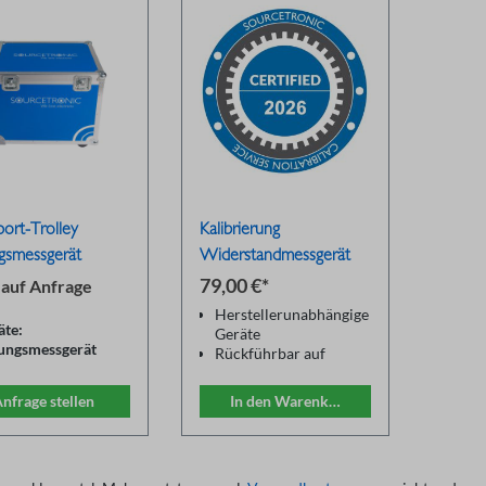
port-Trolley
Kalibrierung
gsmessgerät
Widerstandmessgerät
79,00 €*
 auf Anfrage
Herstellerunabhängige
äte:
Geräte
ungsmessgerät
Rückführbar auf
25R
nationale Normale
uster Transport
(DAkkS, PTB)
nfrage stellen
In den Warenkorb
lley"
Reparatur und Justage
miniumrahmen-
auf Anfrage
kel aufstellbar
Kalibrierzertifikat in
ätefach mit
Anlehnung an
ktuellem