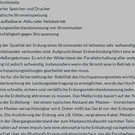
hnittstelle
ierter Speicher und Drucker
tische Stromeinspeisung
aufladbarer Akku oder Netzbetrieb
rdungswiderstandsmessung von Strommasten
Anfälligkeit gegen Störspannung
 der Qualität der Erdung eines Strommastes ist teilweise sehr aufwendig
miteinander verbunden sind. Aufgrund dieser Erdverbindung führt eine 
 Meßergebnissen. Es wird der Widerstand der Parallelschaltung aller a
ng ist jedoch aufwendig, insbesondere wenn die Stromtrasse in Betrieb i
chspannungsleitungen gearbeitet werden muss.
che für die Sicherstellung der Stabilität des Hochspannungsnetzes wic
terbrechung der Leistungsübertragung zu ermöglichen, wurde das Hoc
eine schnelle, sichere und verläßliche Erdungswiderstandsmessung jedes 
ne die Erdleitung abtrennen zu müssen. Das Meßprinzip basiert auf der
z der Erdleitung – bei einem typischen Abstand der Masten – hinreichend
n Masten vernachlässigbar wird. Daher mißt das Gerät nur den Erdungsw
 Die Ausführung der Erdung, wie z.B. Gitter, vergrabene Kabel, Metallro
ch der Übergangswiderstand der zum Mastanschlußpunkt nächsten Teile
alten auf einen Impuls (wie eine atmosphärische Entladung) nachgebilde
erfügt über ein Bluetooth Kommunikationsinterface, das die Fernbedien