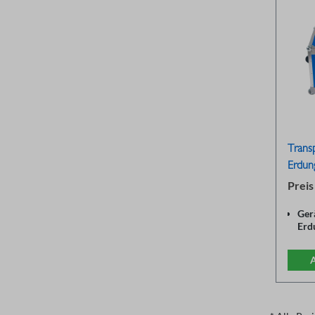
Trans
Erdun
Preis
Ger
Erd
TM
Rob
A
"Tro
Alu
Dec
Ger
pun