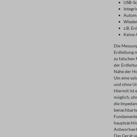
USB-Sc
Integr
Automa
Wieder
z.B. E
Keine 
Die Messung
Erdleitung 
zu falschen
der Erdleitu
Nähe der Ho
Um eine sol
und ohne Un
Hiermit ist 
möglich, oh
die Impedan
benachbarte
Fundamentes.
hauptsächli
Antwortverh
Das Gerät v