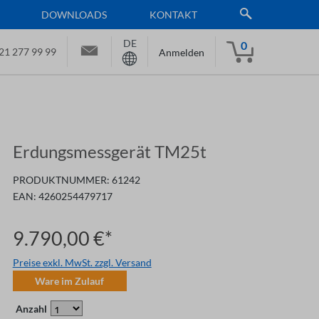
DOWNLOADS
KONTAKT
DE
0
21 277 99 99
Anmelden
Erdungsmessgerät TM25t
PRODUKTNUMMER:
61242
EAN:
4260254479717
9.790,00 €*
Preise exkl. MwSt. zzgl. Versand
Ware im Zulauf
Anzahl