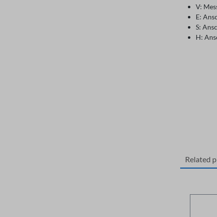
V: Mes
E: Ans
S: Ans
H: Ans
Related 