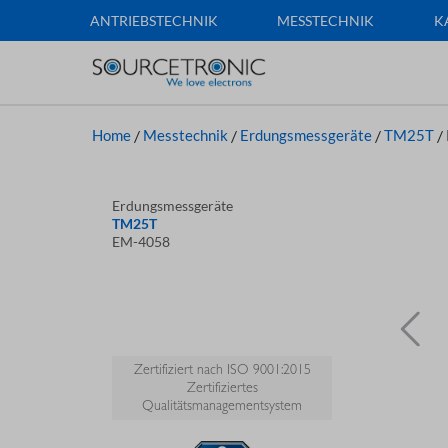
ANTRIEBSTECHNIK
MESSTECHNIK
K
Home
/
Messtechnik
/
Erdungsmessgeräte
/
TM25T
/
Erdungsmessgeräte
TM25T
EM-4058
Zertifiziert nach ISO 9001:2015
Zertifiziertes
Qualitätsmanagementsystem