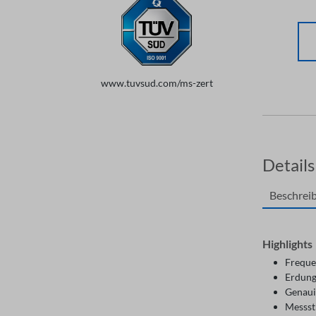
www.tuvsud.com/ms-zert
Details
Beschrei
Highlights
Freque
Erdung
Genauig
Messs