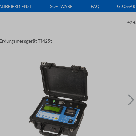
ALIBRIERDIENST
SOFTWARE
FAQ
GLOSSAR
+49 4
Erdungsmessgerät TM25t