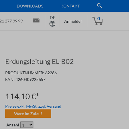
DOWNLOADS
KONTAKT
DE
0
21 277 99 99
Anmelden
Erdungsleitung EL-B02
PRODUKTNUMMER:
62286
EAN:
4260409225657
114,10 €*
Preise exkl. MwSt. zzgl. Versand
Ware im Zulauf
Anzahl