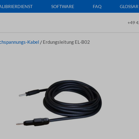
ALIBRIERDIENST
SOFTWARE
FAQ
GLOSSAR
+49 4
chspannungs-Kabel
/
Erdungsleitung EL-B02