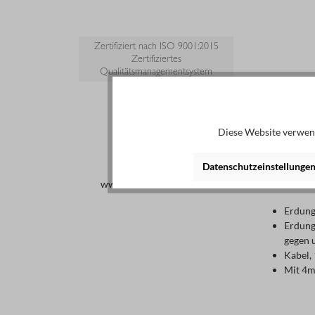
Zertifiziert nach ISO 9001:2015
Zertifiziertes
Qualitätsmanagementsystem
Diese Website verwend
Details
Datenschutzeinstellunge
Beschrei
www.tuvsud.com/ms-zert
Erdung
Erdung
gegen 
Kabel,
Mit 4m