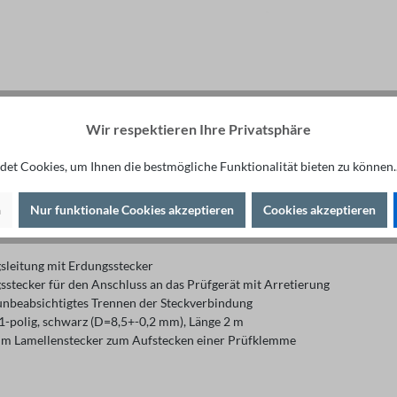
Wir respektieren Ihre Privatsphäre
Fachberatung unter
et Cookies, um Ihnen die bestmögliche Funktionalität bieten zu können.
+49 421 277 9999
n
Nur funktionale Cookies akzeptieren
Cookies akzeptieren
bung
sleitung mit Erdungsstecker
sstecker für den Anschluss an das Prüfgerät mit Arretierung
unbeabsichtigtes Trennen der Steckverbindung
 1-polig, schwarz (D=8,5+-0,2 mm), Länge 2 m
m Lamellenstecker zum Aufstecken einer Prüfklemme