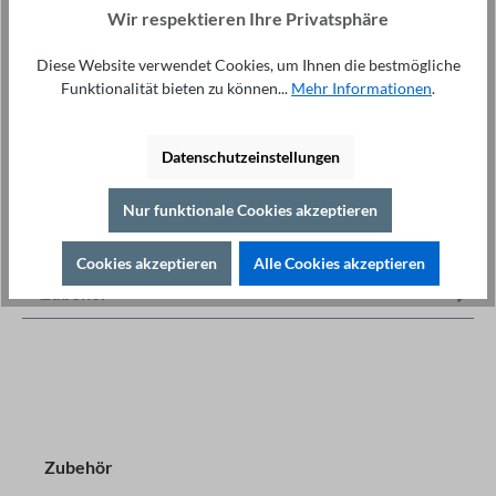
Wir respektieren Ihre Privatsphäre
Diese Website verwendet Cookies, um Ihnen die bestmögliche
Fachberatung unter
Funktionalität bieten zu können...
Mehr Informationen
.
Drucken
+49 421 277 9999
Details
Datenschutzeinstellungen
Beschreibung
Highlights Kalibrierung der 700er Serie vom Hersteller
Nur funktionale Cookies akzeptieren
Benning Kalibrierungszertifikat nach ISO9001 (basierend
auf ISO17025)…
Mehr
Cookies akzeptieren
Alle Cookies akzeptieren
Zubehör
Zubehör