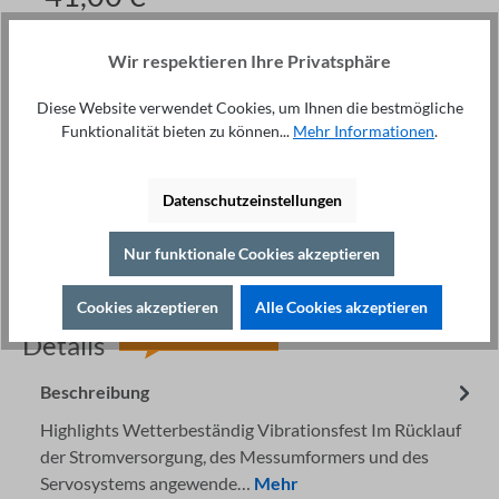
Preise exkl. MwSt. zzgl. Versand
Wir respektieren Ihre Privatsphäre
Auf Lager
Anzahl
Diese Website verwendet Cookies, um Ihnen die bestmögliche
Funktionalität bieten zu können...
Mehr Informationen
.
In den Warenkorb
Datenschutzeinstellungen
Nur funktionale Cookies akzeptieren
Cookies akzeptieren
Alle Cookies akzeptieren
Fachberatung unter
Drucken
+49 421 277 9999
Details
Beschreibung
Highlights Wetterbeständig Vibrationsfest Im Rücklauf
der Stromversorgung, des Messumformers und des
Servosystems angewende…
Mehr