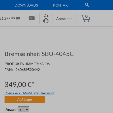
DOWNLOADS
KONTAKT
DE
0
21 277 99 99
Anmelden
Bremseinheit SBU-4045C
PRODUKTNUMMER:
63106
EAN:
4260689520442
349,00 €*
Preise exkl. MwSt. zzgl. Versand
Auf Lager
Anzahl