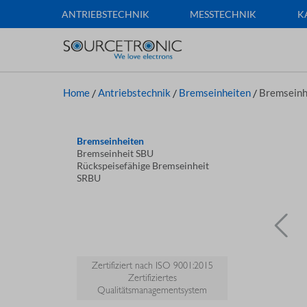
ANTRIEBSTECHNIK
MESSTECHNIK
K
Home
/
Antriebstechnik
/
Bremseinheiten
/
Bremsein
Bremseinheiten
Bremseinheit SBU
Rückspeisefähige Bremseinheit
SRBU
Zertifiziert nach ISO 9001:2015
Zertifiziertes
Qualitätsmanagementsystem