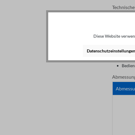
Technische
Start 
Maxima
Spitze
Schutz
Diese Website verwend
RoHS-
CE-ko
Datenschutzeinstellunge
Lieferumfa
Bedien
Abmessun
Abmessun