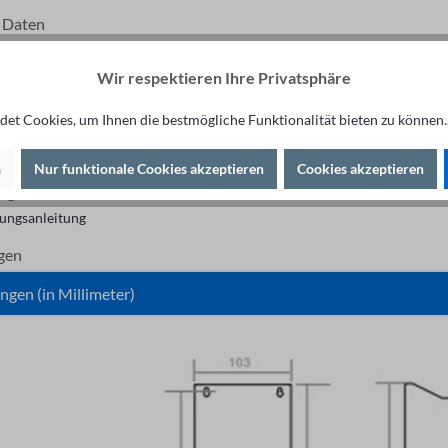
 Daten
Bremsspannung (V): 670
ler Dauerbremsstrom (A): 25
Wir respektieren Ihre Privatsphäre
nstrom (A): 50
: Kurzschluss, Überhitzung, Über- und Unterspannung
et Cookies, um Ihnen die bestmögliche Funktionalität bieten zu können.
konform
nform
n
Nur funktionale Cookies akzeptieren
Cookies akzeptieren
ng
ungsanleitung
gen
gen (in Millimeter)