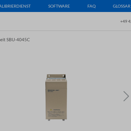
ALIBRIERDIENST
SOFTWARE
FAQ
GLOSSAR
+49 4
heit SBU-4045C