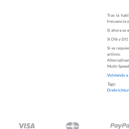
Tras la hab
frecuencia o
Si ahora se 
Si DI6 y DI1
Si se requie
activos.
Alternativam
Multi-Speed 
Volviendo a 
Tags:
Drehrichtu