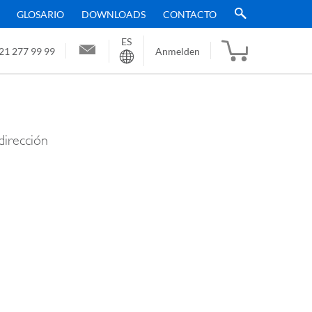
GLOSARIO
DOWNLOADS
CONTACTO
ES
Sprache
21 277 99 99
Anmelden
dirección