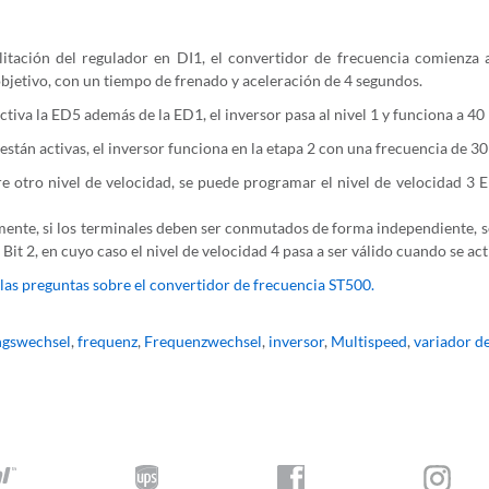
ilitación del regulador en DI1, el convertidor de frecuencia comienza a
bjetivo, con un tiempo de frenado y aceleración de 4 segundos.
activa la ED5 además de la ED1, el inversor pasa al nivel 1 y funciona a 40
 están activas, el inversor funciona en la etapa 2 con una frecuencia de 3
re otro nivel de velocidad, se puede programar el nivel de velocidad 3 
ente, si los terminales deben ser conmutados de forma independiente, se
Bit 2, en cuyo caso el nivel de velocidad 4 pasa a ser válido cuando se act
las preguntas sobre el convertidor de frecuencia ST500.
ngswechsel
,
frequenz
,
Frequenzwechsel
,
inversor
,
Multispeed
,
variador d