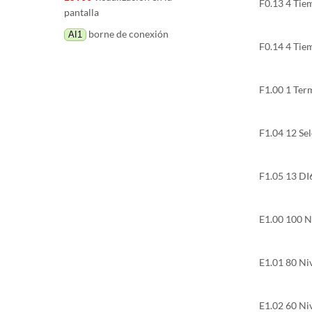
F0.13 4 Tie
pantalla
borne de conexión
AI1
F0.14 4 Tie
F1.00 1 Ter
F1.04 12 Sel
F1.05 13 DI6
E1.00 100 Ni
E1.01 80 Niv
E1.02 60 Niv