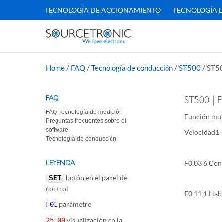
TECNOLOGÍA DE ACCIONAMIENTO
TECNOLOGÍA 
Home
/
FAQ
/
Tecnología de conducción
/
ST500
/
ST50
FAQ
ST500 | F
FAQ Tecnología de medición
Función mul
Preguntas frecuentes sobre el
software
Velocidad1
Tecnología de conducción
LEYENDA
F0.03 6 Cont
botón en el panel de
SET
control
F0.11 1 Habi
parámetro
F01
visualización en la
25.00