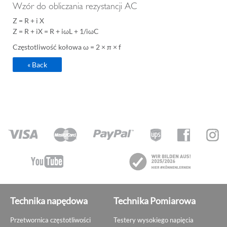
Wzór do obliczania rezystancji AC
Z = R + i X
Z = R + iX = R + iωL + 1/iωC
Częstotliwość kołowa ω = 2 × π × f
« Back
Technika napędowa
Technika Pomiarowa
Przetwornica częstotliwości
Testery wysokiego napięcia