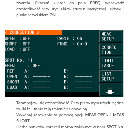
zwarcia. Przesuń kursor do pola
FREQ
, wprowadź
częstotliwość przy użyciu klawiatury numerycznej i aktywuj
punkt przyciskiem
ON
.
Teraz pojawi się częstotliwość. Przy pierwszym użyciu będzie
to 1kHz – możesz ją zmienić na dowolną.
Wykonaj zerowanie za pomocą opcji
MEAS OPEN
i
MEAS
SHORT
.
Liczbę punktów korekcji można zwiększyć w polu
SPOT No
,