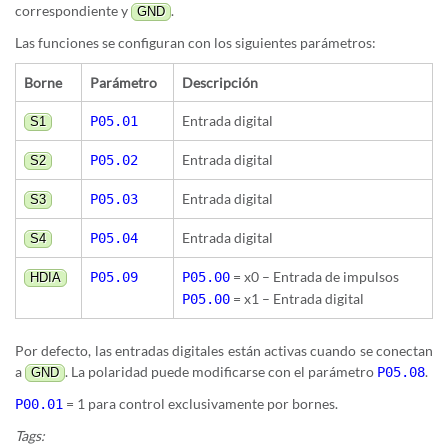
correspondiente y
.
GND
Las funciones se configuran con los siguientes parámetros:
Borne
Parámetro
Descripción
Entrada digital
P05.01
S1
Entrada digital
P05.02
S2
Entrada digital
P05.03
S3
Entrada digital
P05.04
S4
= x0 – Entrada de impulsos
P05.09
P05.00
HDIA
= x1 – Entrada digital
P05.00
Por defecto, las entradas digitales están activas cuando se conectan
a
. La polaridad puede modificarse con el parámetro
.
P05.08
GND
= 1 para control exclusivamente por bornes.
P00.01
Tags: