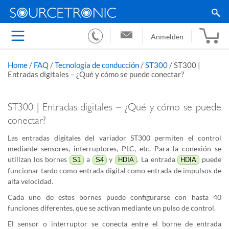
Anmelden
Home
/
FAQ
/
Tecnología de conducción
/
ST300
/
ST300 |
Entradas digitales – ¿Qué y cómo se puede conectar?
ST300 | Entradas digitales – ¿Qué y cómo se puede
conectar?
Las entradas digitales del variador ST300 permiten el control
mediante sensores, interruptores, PLC, etc. Para la conexión se
utilizan los bornes
a
y
. La entrada
puede
S1
S4
HDIA
HDIA
funcionar tanto como entrada digital como entrada de impulsos de
alta velocidad.
Cada uno de estos bornes puede configurarse con hasta 40
funciones diferentes, que se activan mediante un pulso de control.
El sensor o interruptor se conecta entre el borne de entrada