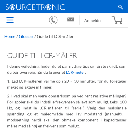
Anmelden
Home
/
Glossar
/
Guide til LCR-måler
GUIDE TIL LCR-MÅLER
I denne vejledning finder du et par nyttige tips og første skridt, som
du bør overveje, når du bruger et
LCR-meter
:
1. Lad LCR-måleren varme op i 20 – 30 minutter, før du foretager
meget nøjagtige målinger.
2 Hvad skal man være opmærksom på ved rent resistive målinger?
For spoler skal du indstille frekvensen så lavt som muligt, f.eks. 100
Hz, og indstille LCR-måleren til “seriel”. Vælg den maksimale
spænding og et måleområde med lav modstand (manuelt). I
modsætning hertil skal den ohmske komponent i kapacitanser
måles med så høj en frekvens som muligt.