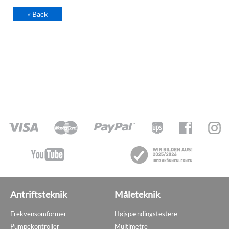
« Back
Antriftsteknik
Måleteknik
Frekvensomformer
Højspændingstestere
Pumpekontroller
Multimetre