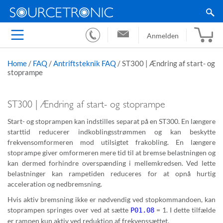
Anmelden
Home
/
FAQ
/
Antriftsteknik FAQ
/
ST300 | Ændring af start- og
stoprampe
ST300 | Ændring af start- og stoprampe
Start- og stoprampen kan indstilles separat på en ST300. En længere
starttid reducerer indkoblingsstrømmen og kan beskytte
frekvensomformeren mod utilsigtet frakobling. En længere
stoprampe giver omformeren mere tid til at bremse belastningen og
kan dermed forhindre overspænding i mellemkredsen. Ved lette
belastninger kan rampetiden reduceres for at opnå hurtig
acceleration og nedbremsning.
Hvis aktiv bremsning ikke er nødvendig ved stopkommandoen, kan
stoprampen springes over ved at sætte
= 1. I dette tilfælde
P01.08
er rampen kun aktiv ved reduktion af frekvenssættet.