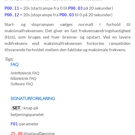
= 20s (startrampe fra 0 til
på 20 sekunder)
P00.11
P00.03
= 20s (stoprampe fra
til 0 på 20 sekunder)
P00.12
P00.03
Start- og stoprampen vælges normalt i forhold til
maksimalfrekvensen. Det giver en fast frekvensændringshastighed
(Hz/s), som bruges ved hver bremse- og opstart. Ved en lavere
målfrekvens end maksimalfrekvensen forkortes rampetiden
tilsvarende forholdet mellem den faktiske og maksimale frekvens.
Tags:
FAQ
Antriftsteknik FAQ
Måleteknik FAQ
Software FAQ
SIGNATURFORKLARING
-knap på
SET
betjeningspanelet
-parameter
F01
displayaflæsning
25.00