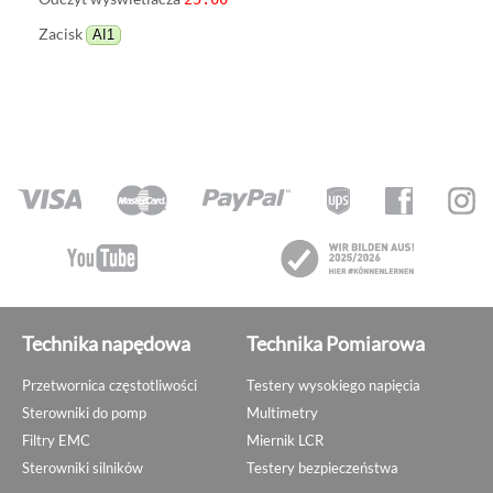
Zacisk
AI1
Technika napędowa
Technika Pomiarowa
Przetwornica częstotliwości
Testery wysokiego napięcia
Sterowniki do pomp
Multimetry
Filtry EMC
Miernik LCR
Sterowniki silników
Testery bezpieczeństwa