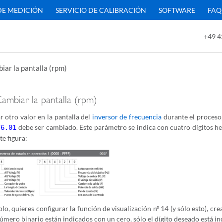
DE MEDICIÓN
SERVICIO DE CALIBRACIÓN
SOFTWARE
FAQ
+49 4
iar la pantalla (rpm)
ambiar la pantalla (rpm)
 otro valor en la pantalla del
inversor de frecuencia
durante el proceso, 
debe ser cambiado. Este parámetro se indica con cuatro dígitos h
F6.01
te figura:
plo, quieres configurar la función de visualización nº 14 (y sólo esto), cre
número binario están indicados con un cero, sólo el dígito deseado está i