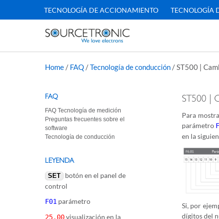
TECNOLOGÍA DE ACCIONAMIENTO
TECNOLOGÍA 
Home
/
FAQ
/
Tecnología de conducción
/
ST500 | Camb
FAQ
ST500 | C
FAQ Tecnología de medición
Para mostrar
Preguntas frecuentes sobre el
parámetro
software
en la siguien
Tecnología de conducción
LEYENDA
botón en el panel de
SET
control
parámetro
F01
Si, por ejem
dígitos del 
visualización en la
25.00