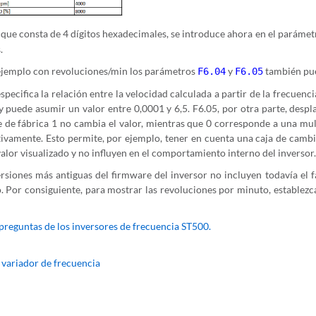
 que consta de 4 dígitos hexadecimales, se introduce ahora en el paráme
.
ejemplo con revoluciones/min los parámetros
y
también pue
F6.04
F6.05
specifica la relación entre la velocidad calculada a partir de la frecuenc
 y puede asumir un valor entre 0,0001 y 6,5. F6.05, por otra parte, despl
e de fábrica 1 no cambia el valor, mientras que 0 corresponde a una mult
tivamente. Esto permite, por ejemplo, tener en cuenta una caja de camb
alor visualizado y no influyen en el comportamiento interno del inversor.
rsiones más antiguas del firmware del inversor no incluyen todavía el f
 Por consiguiente, para mostrar las revoluciones por minuto, establezca 
 preguntas de los inversores de frecuencia ST500.
,
variador de frecuencia