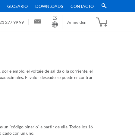
GLOSARIO
DOWNLOADS
CONTACTO
ES
Sprache
21 277 99 99
Anmelden
por ejemplo, el voltaje de salida o la corriente, el
exadecimales. El valor deseado se puede encontrar
as un “código binario” a partir de ella. Todos los 16
ndicado con un uno.