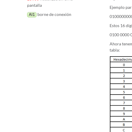
pantalla
Ejemplo para
borne de conexión
AI1
010000000
Estos 16 díg
0100 0000 
Ahora tenem
tabla: