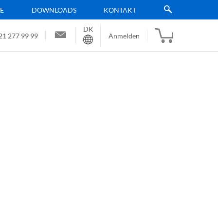
TE
DOWNLOADS
KONTAKT
DK
Sprache
21 277 99 99
Anmelden