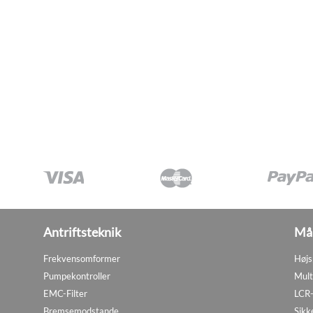
Antriftsteknik
Mål
Frekvensomformer
Højs
Pumpekontroller
Mult
EMC-Filter
LCR-
Bremsemodstande
Sikk