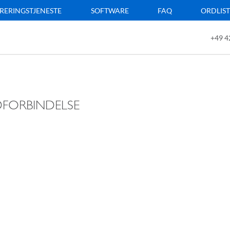
RERINGSTJENESTE
SOFTWARE
FAQ
ORDLIS
+49 4
DFORBINDELSE