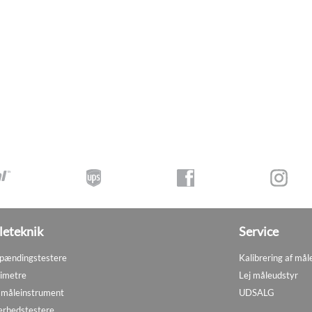
eteknik
Service
pændingstestere
Kalibrering af mål
imetre
Lej måleudstyr
måleinstrument
UDSALG
erhedstestere