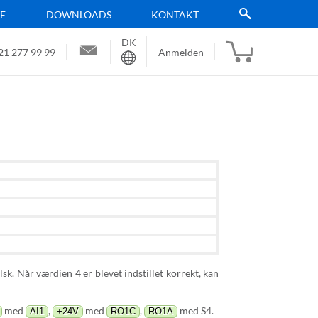
TE
DOWNLOADS
KONTAKT
DK
Sprache
21 277 99 99
Anmelden
elsk. Når værdien 4 er blevet indstillet korrekt, kan
med
,
med
,
med S4.
AI1
+24V
RO1C
RO1A