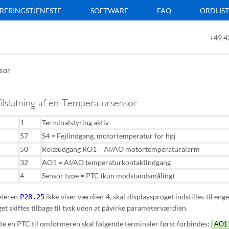
RERINGSTJENESTE
SOFTWARE
FAQ
ORDLIS
+49 4
sor
ilslutning af en Temperatursensor
1
Terminalstyring aktiv
57
S4 = Fejlindgang, motortemperatur for høj
50
Relæudgang RO1 = AI/AO motortemperaturalarm
32
AO1 = AI/AO temperaturkontaktindgang
4
Sensor type = PTC (kun modstandsmåling)
eteren
ikke viser værdien 4, skal displaysproget indstilles til eng
P28.25
et skiftes tilbage til tysk uden at påvirke parameterværdien.
utte en PTC til omformeren skal følgende terminaler først forbindes:
AO1