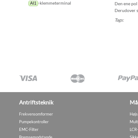
-klemmeterminal
Den ene pol 
AI1
Derudover sk
Tags:
Antriftsteknik
Mål
Frekvensomformer
Højs
Pumpekontroller
Mult
EMC-Filter
LCR-
Bremsemodstande
Sikk