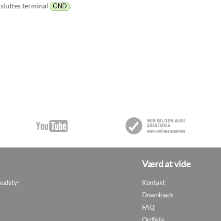
lsluttes terminal
.
GND
Værd at vide
eudstyr
Kontakt
Downloads
FAQ
Ordliste