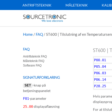
ANTRIFTSTEKNIK
MÅLETEKNIK
KALIB
Home
/
FAQ
/
ST600 | Tilslutning af en Temperatursen
FAQ
ST600 | T
Antriftsteknik FAQ
P00.01
Måleteknik FAQ
Software FAQ
P05.04
P06.03
SIGNATURFORKLARING
P06.14
-knap på
SET
P28.25
betjeningspanelet
Hvis param
-parameter
F01
displaysprog
displayaflæsning
25.00
For at tilsl