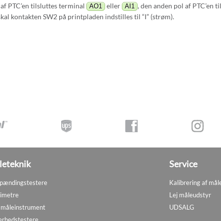
af PTC’en tilsluttes terminal
eller
, den anden pol af PTC’en ti
AO1
AI1
al kontakten SW2 på printpladen indstilles til “I” (strøm).
eteknik
Service
pændingstestere
Kalibrering af mål
imetre
Lej måleudstyr
måleinstrument
UDSALG
erhedstestere