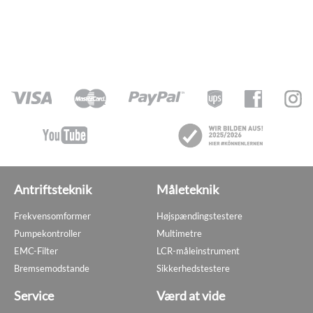
Antriftsteknik
Måleteknik
Frekvensomformer
Højspændingstestere
Pumpekontroller
Multimetre
EMC-Filter
LCR-måleinstrument
Bremsemodstande
Sikkerhedstestere
Service
Værd at vide