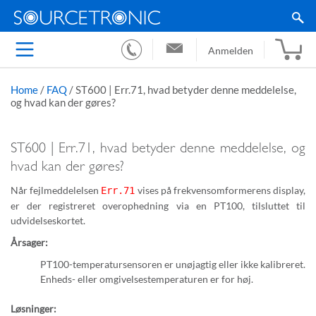
Anmelden
Home
/
FAQ
/
ST600 | Err.71, hvad betyder denne meddelelse,
og hvad kan der gøres?
ST600 | Err.71, hvad betyder denne meddelelse, og
hvad kan der gøres?
Når fejlmeddelelsen
vises på frekvensomformerens display,
Err.71
er der registreret overophedning via en PT100, tilsluttet til
udvidelseskortet.
Årsager:
PT100-temperatursensoren er unøjagtig eller ikke kalibreret.
Enheds- eller omgivelsestemperaturen er for høj.
Løsninger: