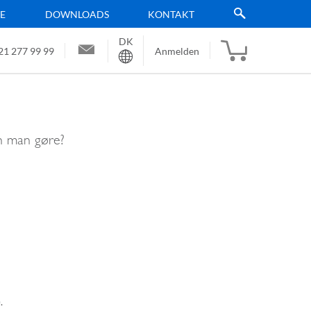
TE
DOWNLOADS
KONTAKT
DK
Sprache
21 277 99 99
Anmelden
an man gøre?
.