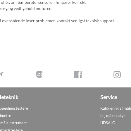
ollér, om temperatursensoren fungerer korrekt.
søg og vedligehold motoren.
f ovenstående løser problemet, kontakt venligst teknisk support.
eteknik
Service
pændingstestere
Kalibrering af mål
imetre
Lej måleudstyr
måleinstrument
UDSALG
erhedstestere