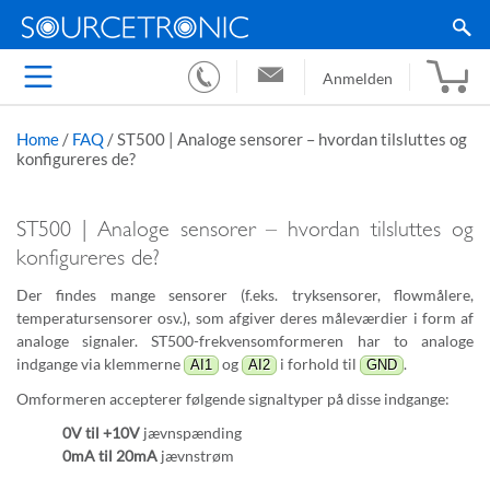
Anmelden
Home
/
FAQ
/
ST500 | Analoge sensorer – hvordan tilsluttes og
konfigureres de?
ST500 | Analoge sensorer – hvordan tilsluttes og
konfigureres de?
Der findes mange sensorer (f.eks. tryksensorer, flowmålere,
temperatursensorer osv.), som afgiver deres måleværdier i form af
analoge signaler. ST500-frekvensomformeren har to analoge
indgange via klemmerne
og
i forhold til
.
AI1
AI2
GND
Omformeren accepterer følgende signaltyper på disse indgange:
0V til +10V
jævnspænding
0mA til 20mA
jævnstrøm