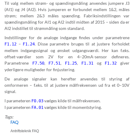
Til valg mellem strøm- og spændingsmåling anvendes jumpere J3
(AI1) og J4 (AI2). Hvis jumperen er forbundet mellem 1&2, måles
strøm; mellem 2&3 måles spænding. Fabriksindstillingen var
spændingsmåling for AI1 og AI2 indtil midten af 2015 – siden da er
AI2 indstillet til strømmåling som standard.
Indstillinger for de analoge indgange findes under parametrene
–
. Disse parametre bruges til at justere forholdet
F1.12
F1.24
mellem indgangssignal og ønsket udgangsværdi. Her kan f.eks.
offset-værdier som 2V for en 4–20mA-sensor defineres.
Parametrene
,
,
,
og
giver
F7.50
F7.51
F1.25
F1.31
F1.32
yderligere muligheder for finjustering.
De analoge signaler kan herefter anvendes til styring af
omformeren – f.eks. til at justere målfrekvensen ud fra et 0–10V
signal.
I parameteren
vælges kilde til målfrekvensen.
F0.03
I parameteren
vælges kilde til momentstyring.
FA.01
Tags:
FAQ
Antriftsteknik FAQ