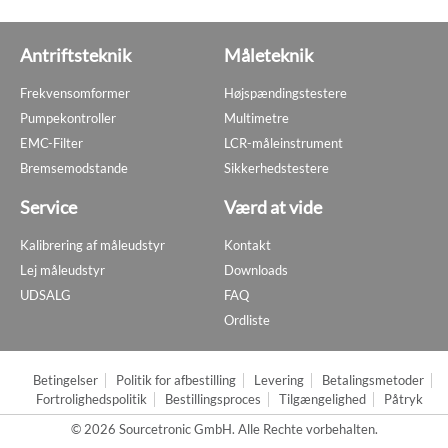
Antriftsteknik
Måleteknik
Frekvensomformer
Højspændingstestere
Pumpekontroller
Multimetre
EMC-Filter
LCR-måleinstrument
Bremsemodstande
Sikkerhedstestere
Service
Værd at vide
Kalibrering af måleudstyr
Kontakt
Lej måleudstyr
Downloads
UDSALG
FAQ
Ordliste
Betingelser
Politik for afbestilling
Levering
Betalingsmetoder
Fortrolighedspolitik
Bestillingsproces
Tilgængelighed
Påtryk
© 2026 Sourcetronic GmbH. Alle Rechte vorbehalten.