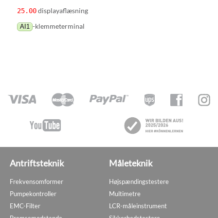
displayaflæsning
25.00
-klemmeterminal
AI1
Antriftsteknik
Måleteknik
Frekvensomformer
Højspændingstestere
Pumpekontroller
Multimetre
EMC-Filter
LCR-måleinstrument
Bremsemodstande
Sikkerhedstestere