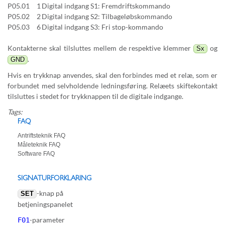
P05.01
1
Digital indgang S1: Fremdriftskommando
P05.02
2
Digital indgang S2: Tilbageløbskommando
P05.03
6
Digital indgang S3: Fri stop-kommando
Kontakterne skal tilsluttes mellem de respektive klemmer
og
Sx
.
GND
Hvis en trykknap anvendes, skal den forbindes med et relæ, som er
forbundet med selvholdende ledningsføring. Relæets skiftekontakt
tilsluttes i stedet for trykknappen til de digitale indgange.
Tags:
FAQ
Antriftsteknik FAQ
Måleteknik FAQ
Software FAQ
SIGNATURFORKLARING
-knap på
SET
betjeningspanelet
-parameter
F01