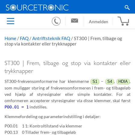
Anmelden
Home
/
FAQ
/
Antriftsteknik FAQ
/
ST300 | Frem, tilbage og
stop via kontakter eller trykknapper
ST300 | Frem, tilbage og stop via kontakter eller
trykknapper
ST300-frekvensomformerne har klemmerne
–
,
,
S1
S4
HDIA
som muliggør styring af frekvensomformeren i frem- og tilbageløb
ved hjælp af styresignaler eller simple kontakter. For at
omformeren accepterer styresignaler via disse klemmer, skal først
indstilles.
P00.01 = 1
Klemmefordeling og parameterindstilling i detaljer:
P00.01
1
1: Kontroltilstand via klemmer
P00.13
0
Tillader frem- og tilbageløb