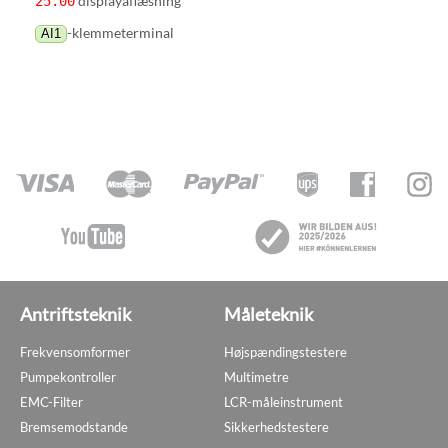
displayaflæsning
25.00
-klemmeterminal
AI1
Antriftsteknik
Måleteknik
Frekvensomformer
Højspændingstestere
Pumpekontroller
Multimetre
EMC-Filter
LCR-måleinstrument
Bremsemodstande
Sikkerhedstestere