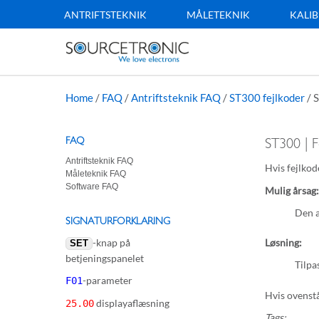
ANTRIFTSTEKNIK
MÅLETEKNIK
KALIB
Home
/
FAQ
/
Antriftsteknik FAQ
/
ST300 fejlkoder
/
S
FAQ
ST300 | 
Antriftsteknik FAQ
Hvis fejlko
Måleteknik FAQ
Software FAQ
Mulig årsag:
Den a
SIGNATURFORKLARING
-knap på
Løsning:
SET
betjeningspanelet
Tilpa
-parameter
F01
Hvis ovenstå
displayaflæsning
25.00
Tags: