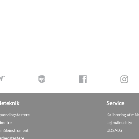
eteknik
Service
pændingstestere
Kalibrering af mål
imetre
Lej måleudstyr
måleinstrument
UDSALG
erhedstestere