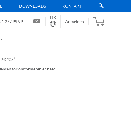
TE
DOWNLOADS
KONTAKT
DK
Sprache
21 277 99 99
Anmelden
s?
 gøres?
grænsen for omformeren er nået.