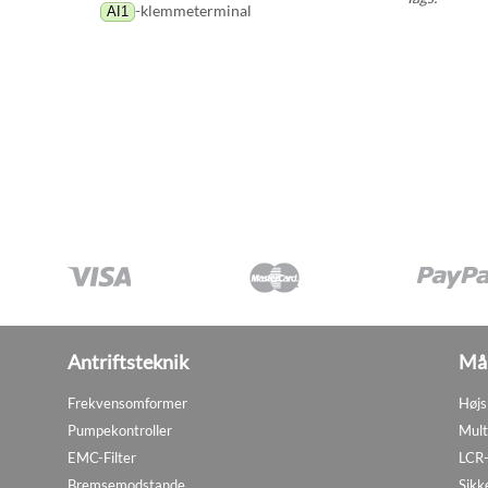
-klemmeterminal
AI1
Antriftsteknik
Mål
Frekvensomformer
Højs
Pumpekontroller
Mult
EMC-Filter
LCR-
Bremsemodstande
Sikk