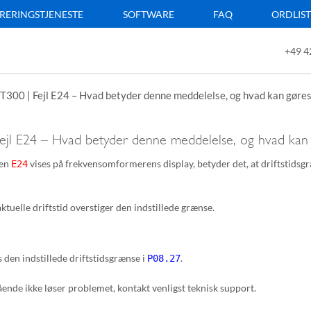
RERINGSTJENESTE
SOFTWARE
FAQ
ORDLIS
+49 4
T300 | Fejl E24 – Hvad betyder denne meddelelse, og hvad kan gøre
Fejl E24 – Hvad betyder denne meddelelse, og hvad kan
den
vises på frekvensomformerens display, betyder det, at driftstids
E24
ktuelle driftstid overstiger den indstillede grænse.
s den indstillede driftstidsgrænse i
.
P08.27
ende ikke løser problemet, kontakt venligst teknisk support.