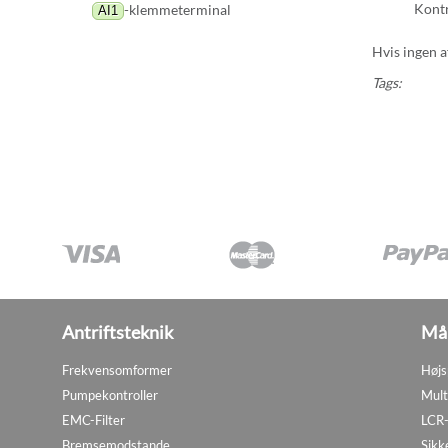
Kontr
-klemmeterminal
AI1
Hvis ingen a
Tags:
Antriftsteknik
Mål
Frekvensomformer
Højs
Pumpekontroller
Mult
EMC-Filter
LCR-
Bremsemodstande
Sikk