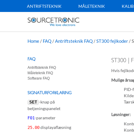
ANTRIFTSTEKNIK
MÅLETEKNIK
KALIB
Home
/
FAQ
/
Antriftsteknik FAQ
/
ST300 fejlkoder
/
S
FAQ
ST300 | 
Antriftsteknik FAQ
Hvis fejlko
Måleteknik FAQ
Software FAQ
Mulige årsa
PID-f
SIGNATURFORKLARING
Kilde
-knap på
Tærsk
SET
betjeningspanelet
Løsninger:
-parameter
F01
Kontr
displayaflæsning
25.00
Kontr