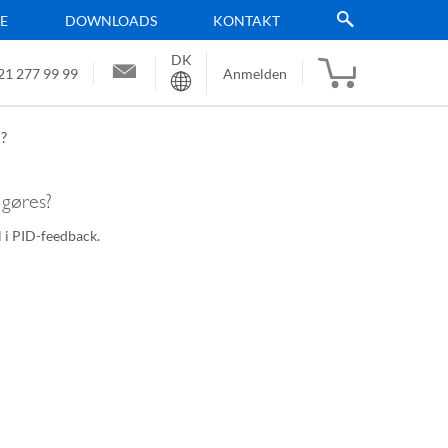
TE
DOWNLOADS
KONTAKT
DK
Sprache
21 277 99 99
Anmelden
s?
 gøres?
l i PID-feedback.