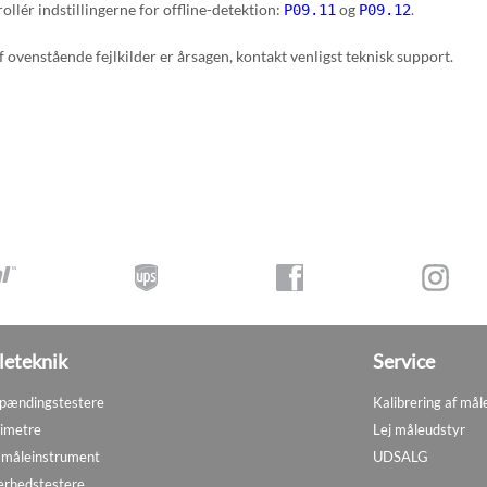
ollér indstillingerne for offline-detektion:
og
.
P09.11
P09.12
f ovenstående fejlkilder er årsagen, kontakt venligst teknisk support.
eteknik
Service
pændingstestere
Kalibrering af mål
imetre
Lej måleudstyr
måleinstrument
UDSALG
erhedstestere