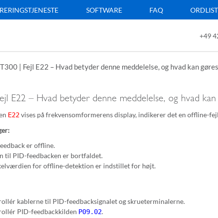
RERINGSTJENESTE
SOFTWARE
FAQ
ORDLIS
+49 4
T300 | Fejl E22 – Hvad betyder denne meddelelse, og hvad kan gøre
Fejl E22 – Hvad betyder denne meddelelse, og hvad kan
den
vises på frekvensomformerens display, indikerer det en offline-fej
E22
ger:
eedback er offline.
n til PID-feedbacken er bortfaldet.
elværdien for offline-detektion er indstillet for højt.
ollér kablerne til PID-feedbacksignalet og skrueterminalerne.
ollér PID-feedbackkilden
.
P09.02