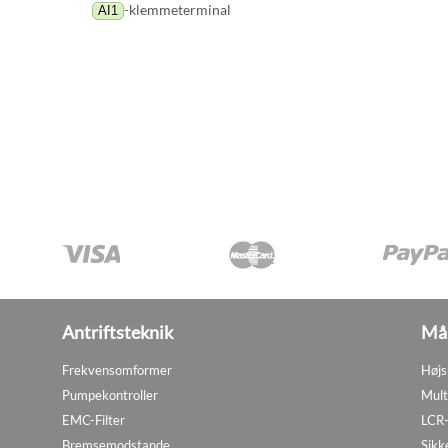
-klemmeterminal
AI1
Antriftsteknik
Mål
Frekvensomformer
Højs
Pumpekontroller
Mult
EMC-Filter
LCR-
Bremsemodstande
Sikk