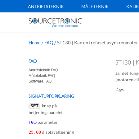
ANTRIFTSTEKNIK
MÅLETEKNIK
KALIB
Home
/
FAQ
/
ST130 | Kan en trefaset asynkronmotor d
FAQ
ST130 | K
Antriftsteknik FAQ
Ja, det fun
Måleteknik FAQ
(motoren ell
Software FAQ
Tags:
SIGNATURFORKLARING
-knap på
SET
betjeningspanelet
-parameter
F01
displayaflæsning
25.00