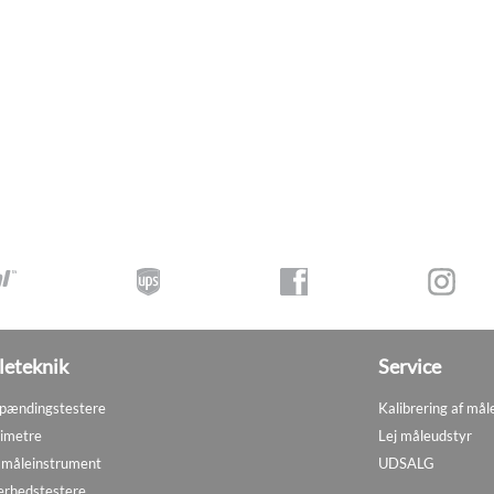
eteknik
Service
pændingstestere
Kalibrering af mål
imetre
Lej måleudstyr
måleinstrument
UDSALG
erhedstestere