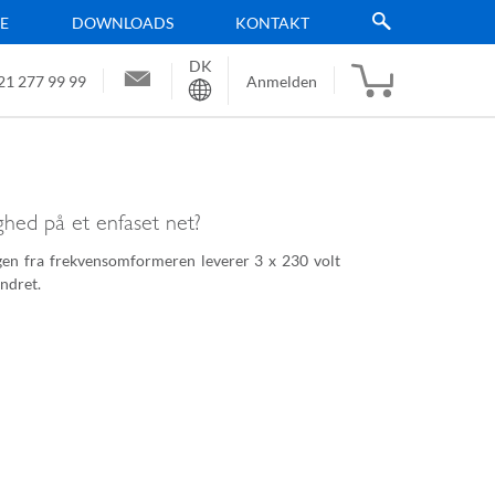
TE
DOWNLOADS
KONTAKT
DK
Sprache
21 277 99 99
Anmelden
ghed på et enfaset net?
en fra frekvensomformeren leverer 3 x 230 volt
ændret.