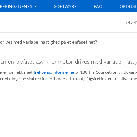
RERINGSTJENESTE
SOFTWARE
FAQ
ORDLIS
+49 4
rives med variabel hastighed på et enfaset net?
an en trefaset asynkronmotor drives med variabel hasti
gerer perfekt med
frekvensomformerne
ST130 fra Sourcetronic. Udgang
er viklingerne skal derfor forbindes i trekant). Også effekten forbliver u