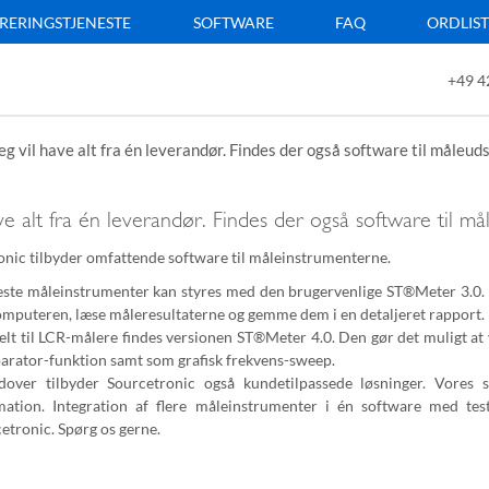
RERINGSTJENESTE
SOFTWARE
FAQ
ORDLIS
+49 4
eg vil have alt fra én leverandør. Findes der også software til måleud
ave alt fra én leverandør. Findes der også software til må
onic tilbyder omfattende software til måleinstrumenterne.
este måleinstrumenter kan styres med den brugervenlige ST®Meter 3.0.
omputeren, læse måleresultaterne og gemme dem i en detaljeret rapport.
elt til LCR-målere findes versionen ST®Meter 4.0. Den gør det muligt at
rator-funktion samt som grafisk frekvens-sweep.
over tilbyder Sourcetronic også kundetilpassede løsninger. Vores s
ation. Integration af flere måleinstrumenter i én software med tes
etronic. Spørg os gerne.