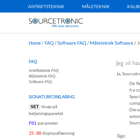
ANTRIFTSTEKNIK
MÅLETEKNIK
KALIB
Home
/
FAQ
/
Software FAQ
/
Måleteknik Software
/
J
FAQ
Jeg vil h
Antriftsteknik FAQ
Ja, Sourcetr
Måleteknik FAQ
Software FAQ
De fl
fra c
Speci
SIGNATURFORKLARING
compa
-knap på
SET
Derud
betjeningspanelet
autom
Sourc
-parameter
F01
displayaflæsning
25.00
Tags: