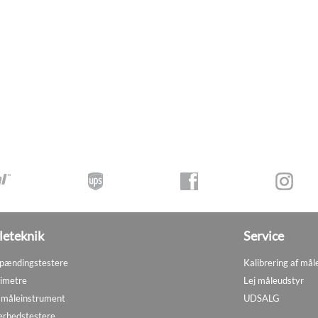
eteknik
Service
pændingstestere
Kalibrering af mål
imetre
Lej måleudstyr
måleinstrument
UDSALG
erhedstestere