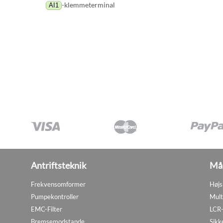
-klemmeterminal
AI1
Antriftsteknik
Mål
Frekvensomformer
Højs
Pumpekontroller
Mult
EMC-Filter
LCR-
Bremsemodstande
Sikk