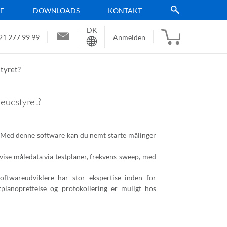
TE
DOWNLOADS
KONTAKT
DK
Sprache
21 277 99 99
Anmelden
styret?
leudstyret?
 Med denne software kan du nemt starte målinger
 vise måledata via testplaner, frekvens-sweep, med
oftwareudviklere har stor ekspertise inden for
tplanoprettelse og protokollering er muligt hos