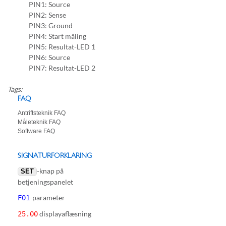
PIN1: Source
PIN2: Sense
PIN3: Ground
PIN4: Start måling
PIN5: Resultat-LED 1
PIN6: Source
PIN7: Resultat-LED 2
Tags:
FAQ
Antriftsteknik FAQ
Måleteknik FAQ
Software FAQ
SIGNATURFORKLARING
-knap på
SET
betjeningspanelet
-parameter
F01
displayaflæsning
25.00