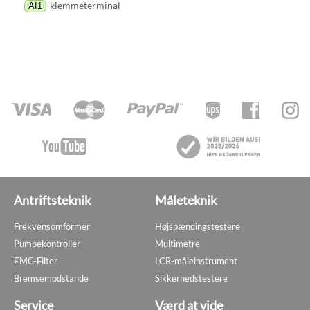
-klemmeterminal
AI1
Antriftsteknik
Måleteknik
Frekvensomformer
Højspændingstestere
Pumpekontroller
Multimetre
EMC-Filter
LCR-måleinstrument
Bremsemodstande
Sikkerhedstestere
Service
Værd at vide